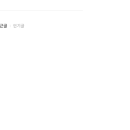
근글
인기글