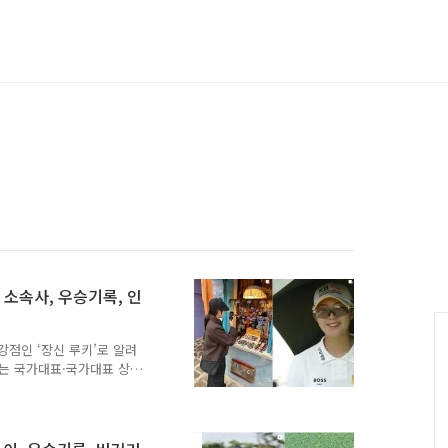
 소속사, 우승기록, 인
강점인 ‘장신 루키’로 알려
는 국가대표·국가대표 상비
 있는 선수중 한 명입니다.
ji )출생: 2005년 3월 28
A 정규투어 루키, 드림투어 병
고, 한국체육대학교국가대표