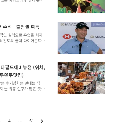
 많은 사람들에게 잊지 못
야 하지만, 골목 구경하는
고 있을까요? 장소와 취지,
: 서울의 심장부를 빛으로
 배경으로 펼쳐집니다.광화문
중심이 됩니다. 웅장한 건물
션 수석 - 출전권 획득
 깊은 감동을 선사합니다.
 기간 동안 환상적인 빛의
도적인 실력으로 우승을 차지
은 마치 동화 속에 들어온
주 레칸토의 블랙 다이아몬드
2라운드에서 5언더파 65타
위에 올랐습니다. 2위인 비욘
 선수의 출중한 기량을 다시
 이태훈 선수는 이제 세계
타필드애비뉴점 (위치,
습니다. 이태훈프로 프로필
 두쫀쿠맛집)
본명: 리차드 태훈 리
방문 후기광화문 일대는 직
 늘 유동 인구가 많은 곳
일 베이커리 카페,**프랑
*에 다녀온 후기를 정리해 보았습
정보 매장명 : 프랑스 루브
스타필드애비뉴점위치 : 서울 종로
거 뒤 위치영업시간 : 매일
3
4
···
61
및 매장 이용 가능 프랑스루브르