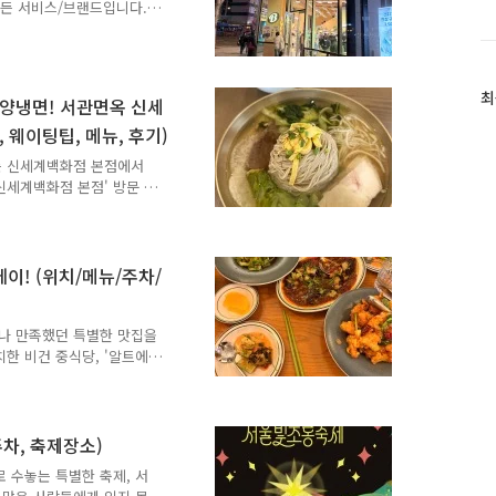
 만든 서비스/브랜드입니다.
핑·체험 공간이자 큐레이션
인가?웰니스 집중 플랫폼으로 론
라 “건강한 삶 전체”를 다
라인) 전략으로 구축된 플
최
최
평양냉면! 서관면옥 신세
계 나아가 라이프스타일 전반
근
, 웨이팅팁, 메뉴, 후기)
아우르는 큐레이션 기반 시스
글
과
있는 신세계백화점 본점에서
인
신세계백화점 본점' 방문 후
기
정갈하고 깊은 맛의 냉면을
계백화점 본점, 어디에 있
글
계백화점 본점 신관 14층찾아
화점 본점 방향으로 도보 5
이! (위치/메뉴/주차/
화점 본점 방향으로 도보
 백화점 내 엘리베이터를 이
이용 (식사 후 주차 할인
무나 만족했던 특별한 맛집을
한 비건 중식당, '알트에
채식을 시작하는 분들이 많아지
는데, 맛있으면서도 만족스러
는 비건이라는 사실을 잊을
습니다!자, 그럼 지금부터
주차, 축제장소)
📍 보광동 알트에이: 위치
 수놓는 특별한 축제, 서
교적 가까운 보광동 골목에