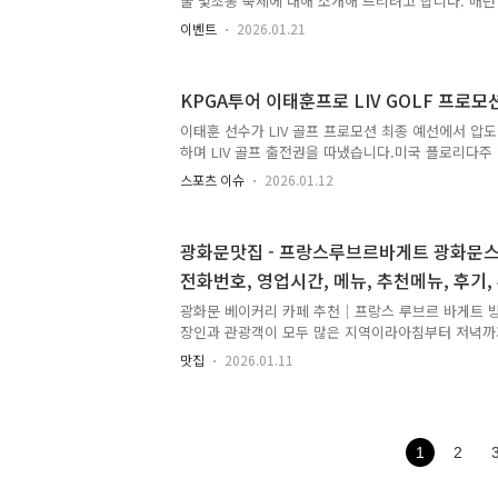
울 빛초롱 축제에 대해 소개해 드리려고 합니다. 매년
자리 잡고 있어요. 지하철역에서 도보로 조금 이동해
할 추억을 선사하는 이 축제는 과연 어떤 매력을 가지
재미..
이벤트
2026.01.21
그리고 주요 내용들을 자세히 알려드릴게요!축제 장소
물들이다!서울 빛초롱 축제는 서울의 주요 명소들을
광장: 역사의 숨결이 느껴지는 광화문광장은 축제의 
KPGA투어 이태훈프로 LIV GOLF 프로모
들과 어우러진 다채로운 등불 작품들은 보는 이들에게
청계천: 도심 속 고요한 물길인 청계천은 빛초롱 축제
이태훈 선수가 LIV 골프 프로모션 최종 예선에서 압
강으로 변모합니다. 물 위에 떠 있는 아름다운 등불들
하며 LIV 골프 출전권을 따냈습니다.미국 플로리다
듯한 착각을 불러..
랜치에서 열린 이 경기에서 이태훈 선수는 최종 예선 
스포츠 이슈
2026.01.12
를 기록, 총 11언더파 129타라는 놀라운 성적으로 1
헬그레인(스웨덴) 선수와는 무려 5타 차이로, 이태훈
한번 입증했습니다. 이로써 KPGA 투어에서 활약해온
광화문맛집 - 프랑스루브르바게트 광화문스
적인 무대인 LIV 골프에서 활동할 기회를 얻게 되었
전화번호, 영업시간, 메뉴, 추천메뉴, 후기,
리차드 T. 리 (Richard Taehoon Lee) 주요 사실:
(Richard Taehoon Lee)출생: 1990년..
광화문 베이커리 카페 추천｜프랑스 루브르 바게트 
장인과 관광객이 모두 많은 지역이라아침부터 저녁까지
입니다.오늘은 그중에서도 최근 눈에 띄는 프랑스 스타
맛집
2026.01.11
스 루브르 바게트(France Louvre Baguette)*
니다. 프랑스 루브르 바게트 광화문스타필드애비뉴점 
르 바게트 (France Louvre Baguette) 광화문
구 종로 33, 그랑서울 1층 - 종각역 2번출구 쉑쉑버
1
2
07:00 ~ 23:00이용 형태 : 베이커리 / 카페포장 
바게트 위치상으로는 종각역에서 ..