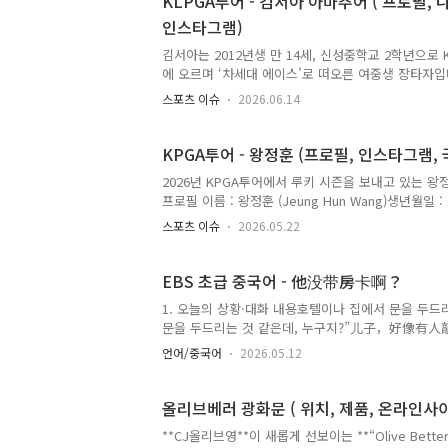
KLPGA투어 - 김서아 아마추어 ( 프로필, 
상비군: 2021–2022년 국가대표 상비군 활동 박
인스타그램)
같습니다. 박예지프로 인스타그램 KLPGA투어 - 박
지프로의 정규투어 우승기록은 없습니다. ..
김서아는 2012년생 만 14세, 신성중학교 2학년으로 
에 오르며 ‘차세대 에이스’로 떠오른 여중생 장타자입니
아마추어기본 프로필 & 성적출생: 2012년 1월생, 만 
스포츠 이슈
2026.06.14
키 약 171cm, 마른 체형이지만 강한 회전력 기반 
니어 상비군, 아마추어 신분으로 KLPGA 투어 출전 
같습니다.주니어: 골프 입문 2년 만에 전국 주니어 대회
KPGA투어 - 왕정훈 (프로필, 인스타그램, 
로 부상.2025년: KLPGA 메이저 하이트진로 챔피언
2026년 KPGA투어에서 루키 시즌을 보내고 있는 왕
합계 2오버파 공동 22위 등 인상적 데뷔.2026년: KLP
프로필 이름 : 왕정훈 (Jeung Hun Wang)생년월일 : 
시에나 오픈’에서 추천 선..
European Tour(현 DP World Tour)현재 : K
스포츠 이슈
2026.05.22
노마드(Golf Nomad), 코리안 스나이퍼(Korean 
승을 쓸어 담고 돌아온 KPGA 루키” 포지션이라고 
학 후 필리핀으로 건너가 본격적으로 골프 엘리트 코스
EBS 초급 중국어 - 他没带房卡啊？
1. 오늘의 상황·대화 내용호텔이나 집에서 문을 두드리
문을 두드리는 것 같은데, 누구지?”儿子，好像有人
了。A: “형이 카드키를 안 챙겼니?”他没带房卡啊？B
언어/중국어
2026.05.12
下。여기서 새 표현이 다 나와.2. 문법 포인트 ① 好像
할 때 쓰는 말.구조: 主语 + 好像 + 내용예:他好
별로 안 기쁜 것 같아.你们好像认识。 너희 마치 서로 아
올리브베러 광화문 ( 위치, 제품, 온라인사
것이다, 어쩌면 ~일지도 모른다”..
**CJ올리브영**이 새롭게 선보이는 **“Olive Bett