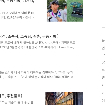
나이, 우승기록, 비거리,
예지프로의 인스타그램은 아래와
예지프로 우승기록 현재 박예
KLPGA 무대에서 이미 톱10
다. KLPGA투어 - 김서아
14세, 신성중 2학년.신체:
스윙.포지션: 대한골프협회 주
중.주요 성과 흐름은 아래와
 8승, KGA 랭킹 상위권으
국적, 소속사, 소속팀, 결혼, 우승기록 )
십 컷 통과, 난코스에서 중간
분
정훈 프로에 대해서 알아보겠습니다. KPGA투어 - 왕정훈프로
GA 2026 국내 개막전 ‘더
1995년 9월생국적 : 대한민국 소속 투어과거 : Asian Tour,
PGA 코리안투어 루키 시즌(2026), 해외 일부 투어 병행별명 : 골프
Sniper) 왕정훈 인스타그램 한 줄로 요약하면, “해외에서 먼저 3
보면 됩니다. 아마추어 시절과 프로 초반 한국에서 중학교 재
를 밟기 시작...
스
는 소리가 나서 가족이 대화하는 장면이야.A: “아들, 누가
敲门，谁啊？B: “아마 형이 돌아왔나 봐요.”可能是哥回来
연
: “안 챙겼어요, 내가 가서 열어 줄게요.”没带，我去开一
사
 hǎoxiàng주관적인 느낌으로 “마치 ~인 것 같다”라고 추측
像不舒服。 그는 몸이 안 좋은 것 같아.他好像不太高兴。 그는
는 사이 같아.3. 문법 포인트 ② 可能 kěnéng“아마 ~일
이트, 추천품목)
여
er”**는 기존의 뷰티 중심 플