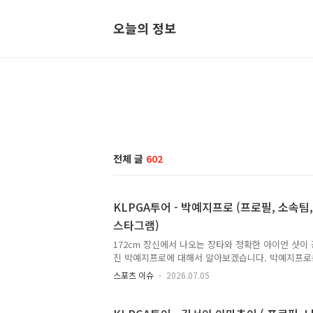
오늘의 정보
전체 글
602
KLPGA투어 - 박예지프로 (프로필, 소속팀,
스타그램)
172cm 장신에서 나오는 장타와 정확한 아이언 샷이 
진 박예지프로에 대해서 알아보겠습니다. 박예지프로
군 출신의 특급 유망주로 KLPGA에서 활약을 펼치고
스포츠 이슈
2026.07.05
KLPGA투어 - 박예지프로 프로필 이름: 박예지 (Park Ye
일키 : 172 소속팀: KB금융그룹 골프단투어: KLPG
행출신학교: 학동초, 비봉중, 대전여고부설방송통신