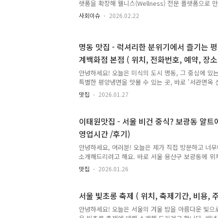
랫폼을 확장해 웰니스(Wellness) 전문 플랫폼으로
간단히 말해, 건강한 라이프스타일 전반을 다루는 쇼
사회이슈
2026.02.22
플랫폼입니다.🧘‍♀️ Olive Better는 어떤 플랫폼
칭되었습니다.즉, 단순한 화장품·헬스제품 매장이 아니
루는 공간입니다.CJ올리브영의 옴니채널(온라인+오프
명동 맛집 - 럭셔리한 분위기에서 즐기는 
랫폼입니다.전통적인 H&B(헬스 & 뷰티)에서 한 단
계백화점 본점 ( 위치, 전화번호, 예약, 장소
—식습관, 운동, 마음 건강, 수면, 자기관리 등—을 
템입니다.올리브베러사이트 🛍️ 제품 및 서비스 구..
안녕하세요! 오늘은 미식의 도시 명동, 그 중심에 
특별한 평양냉면을 맛볼 수 있는 곳, 바로 '서관면옥 
기를 들려드리려고 합니다. 도심의 멋진 뷰와 함께 
맛집
2026.01.27
즐기고 싶다면, 이 글을 주목해주세요! 서관면옥 신세
나요? (위치 정보) 주소: 서울 중구 소공로 63 신세
가는 길:지하철 4호선 명동역 5번 출구에서 신세계백
이태원맛집 - 서울 비건 중식? 보광동 알트에
분지하철 2호선 을지로입구역 7번 출구에서 신세계백
영업시간 /후기)
10분신세계백화점 본점 신관 14층에 위치하고 있어,
용하시면 편리합니다.주차: 신세계백화점 본점 주차장 
안녕하세요, 여러분! 오늘은 제가 직접 방문하고 너
적용..
소개해드리려고 해요. 바로 서울 용산구 보광동에 위치
이' 입니다! 👏👏👏최근 건강과 환경을 생각하며 
맛집
2026.01.26
고 있잖아요? 저도 가끔은 채식 위주의 식사를 즐기
운 곳을 찾기가 쉽지 않더라고요. 그런데 '알트에이'
만큼 환상적인 중식 요리를 선보여서 정말 깜짝 놀랐
서울 빛초롱 축제 ( 위치, 축제기간, 비용, 
보광동 '알트에이'의 모든 것을 함께 파헤쳐 볼까요? 
안녕하세요! 오늘은 서울의 겨울 밤을 아름다운 빛으로
및 가는 길'알트에이'는 한강진역과 이태원역에서 비